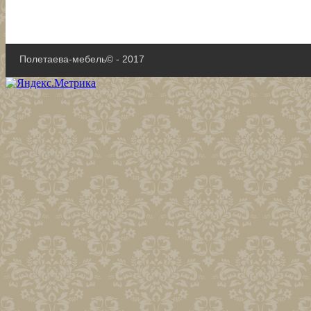
Полетаева-мебель© - 2017